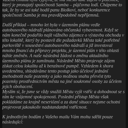
který je pronajatý společnosti Samba – půjčovna lodí. Chápeme to
tak, že by se asi také hodil panu Biolkovi, neboť konkurence
společnosti Samba je mu pravděpodobně nepříjemná.
Další příklad – mnoho let byla v územním plánu vedle
autobusového nádraží plánována občanská vybavenost. Když se
nám konečně podařilo najít vážného zájemce o výstavbu obchodu v
této lokalitě, který by postavil dle požadavků Města také potřebné
parkoviště v sousedství autobusového nádraží a již investoval
mnoho financí do přípravy projektu, je územní plán v této oblasti
náhle změněn. A naše následná žádost o změnu aktuálního
územního plánu je zamítnuta. Následně Město projevuje zájem
získat celou lokalitu až k benzínové pumpě. Vzhledem k shora
uvedenému, shledáváme tento postup jako účelové jednání
znehodnotit naše pozemky a jako možnou snahu převést tyto
pozemky prostřednictvím města na jiné soukromé osoby za účelem
jejich obohacení.
Myslím si, že jsme se vždy snažili Městu vyjít vstříc a dohodnout se s
ním ke vzájemné spokojenosti. Poslední přístup Města však
pokládáme za krajně neseriózní a za dané situace nejsme ochotni
projevovat jakoukoliv nadstandardní vstřícnost.
K jednotlivým bodům z Vašeho mailu Vám mohu sdělit pouze
následující: