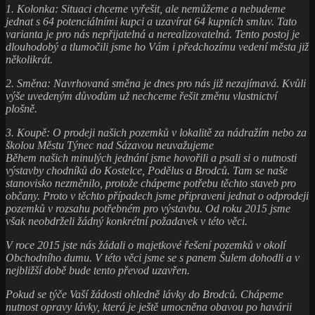
1. Kolonka: Situaci chceme vyřešit, ale nemůžeme a nebudeme
jednat s 64 potenciálními kupci a uzavírat 64 kupních smluv. Tato
varianta je pro nás nepřijatelná a nerealizovatelná. Tento postoj je
dlouhodobý a tlumočili jsme ho Vám i předchozímu vedení města již
několikrát.
2. Směna: Navrhovaná směna je dnes pro nás již nezajímavá. Kvůli
výše uvedeným důvodům už nechceme řešit změnu vlastnictví
plošně.
3. Koupě: O prodeji našich pozemků v lokalitě za nádražím nebo za
školou Městu Týnec nad Sázavou neuvažujeme
Během našich minulých jednání jsme hovořili a psali si o nutnosti
výstavby chodníků do Kostelce, Podělus a Brodců. Tam se naše
stanovisko nezměnilo, protože chápeme potřebu těchto staveb pro
občany. Proto v těchto případech jsme připraveni jednat o odprodeji
pozemků v rozsahu potřebném pro výstavbu. Od roku 2015 jsme
však neobdrželi žádný konkrétní požadavek v této věci.
V roce 2015 jste nás žádali o majetkové řešení pozemků v okolí
Obchodního dumu. V této věci jsme se s panem Šulem dohodli a v
nejbližší době bude tento převod uzavřen.
Pokud se týče Vaší žádosti ohledně lávky do Brodců. Chápeme
nutnost opravy lávky, která je ještě umocněna obavou po havárii