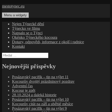
Přejít
mestotynec.eu
k
obsahu
Menu a widgety
webu
Nejen Týnecké dění
Týnecko ve filmu
Napsalo se o Týnci
Okénko Týneckého kocoura
Dotazy, odpovědi, informace z okolí i radnice
Kontakt
Vyhledávání
Nejnovější příspěvky
Posázavský pacifik – tip na výlet 11
Kocourův dvojitý prázdninový pozdrav
Adventní čas
Kocour je zpět
28.10.2024 a daleká historie
Posázavský pacifik – tip na výlet 10
Kocourův citát na září a uběhlé měsíce
Posázavský pacifik – tip na výlet 9