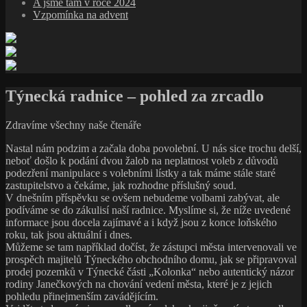
A jsme tam v roce 2024
Vzpomínka na advent
Týnecká radnice – pohled za zrcadlo
Zdravíme všechny naše čtenáře
Nastal nám podzim a začala doba povolební. U nás sice trochu delší,
neboť došlo k podání dvou žalob na neplatnost voleb z důvodů
podezření manipulace s volebními lístky a tak máme stále staré
zastupitelstvo a čekáme, jak rozhodne příslušný soud.
V dnešním příspěvku se ovšem nebudeme volbami zabývat, ale
podíváme se do zákulisí naší radnice. Myslíme si, že níže uvedené
informace jsou docela zajímavé a i když jsou z konce loňského
roku, tak jsou aktuální i dnes.
Můžeme se tam například dočíst, že zástupci města intervenovali ve
prospěch majitelů Týneckého obchodního domu, jak se připravoval
prodej pozemků v Týnecké části „Kolonka“ nebo autentický názor
rodiny Janečkových na chování vedení města, které je z jejich
pohledu přinejmenším zavádějícím.