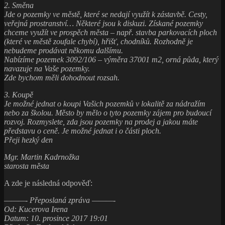
2. Směna
Jde o pozemky ve městě, které se nedají využít k zástavbě. Cesty,
veřejná prostranství… Některé jsou k diskuzi. Získané pozemky
chceme využít ve prospěch města – např. stavba parkovacích ploch
(které ve městě zoufale chybí), hřišť, chodníků. Rozhodně je
nebudeme prodávat někomu dalšímu.
Nabízíme pozemek 3092/106 – výměra 37001 m2, orná půda, který
navazuje na Vaše pozemky.
Zde bychom měli dohodnout rozsah.
3. Koupě
Je možné jednat o koupi Vašich pozemků v lokalitě za nádražím
nebo za školou. Město by mělo o tyto pozemky zájem pro budoucí
rozvoj. Rozmyslete, zda jsou pozemky na prodej a jakou máte
představu o ceně. Je možné jednat i o části ploch.
Přeji hezký den
Mgr. Martin Kadrnožka
starosta města
A zde je následná odpověď:
———- Přeposlaná zpráva ———-
Od: Kucerova Irena
Datum: 10. prosince 2017 19:01