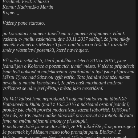
Předmět: Fwd: schůzka
Komu: Kadrnožka Martin
Kopie: „
Vážený pane starosto,
po konzultaci s panem Janečkem a s panem Hofmanem Vám k
vašemu e- mailu zaslanému dne 10.11.2017 sděluji, že jsme nikdy
neměli v záměru s Městem Týnec nad Sázavou řešit tak rozsáhlé
změny vlastnictví pozemků, které navrhujete.
Při našich setkáních, která proběhla v letech 2015 a 2016, jsme
jednali jen o Kolonce a pozemcích uvnitř města. V těchto případech
jsme byli nakloněni majetkovému vypořádání a byli jsme připraveni
Městu Týnec nad Sázavou vyjít vstříc. Tato jednání bohužel nikam
nevedla a musím konstatovat, že přes naši maximální možnou
vstřícnost se nám jeví přístup města jako neseriózní.
Na Vaši žádost jsme neprodloužili nájemní smlouvu na tábořiště
Fotbalovému klubu (mail z 16.5.2016 a následné osobní jednání),
protože jste chtěli provést modernizaci zázemí tábořiště. Ujišťoval
jste nás, že FK bude nadále tábořiště provozovat a z tohoto důvodu
jsme na změnu nájemní smlouvy přistoupili.
V nedávné době jsme se dozvěděli, že FK tábořiště již neprovozuje a
že pozemek byl Městem místo toho pronajat panu Biolkovi. Z
Vašeho emailu nyní vyplývá, že má Město také zájem o pozemek,