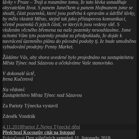
lávky v Praze – Troji a rozumíme tomu, že tato lávka usnadňuje
obyvatelům život. S panem Janečkem a panem Hofmanem jsme se
shodli, části pozemků, které jsou potřeba k opravám a údržbě lávky,
by mělo vlastnit Město, stejně tak jako přístupovou komunikaci,
včetně pozemků či jejich částí, ve kterých jsou vedeny sítě. S
vložením věcného břemena na naše pozemky nesouhlasíme. Jsme
ochotni Vám tyto pozemky prodat za předpokladu, že dojde k
navrácení územního plánu do původní podoby tj. že bude umožněno
vybudování prodejny Penny Market.
Žádáme Vás, aby shora uvedené bylo projednáno na zastupitelstvu
Města Týnec nad Sázavou a očekáváme Vaše stanovisko.
V dokonalé úctě,
Irena Kučerová
Na vědomí:
Zastupitelstvo Města Týnec nad Sázavou
Za Parioty Týnecka vystavil
Zdeněk Vondrák
Publikováno:
Autor:
Rubriky:
4.11.2018
Patriot Z.
Nejen Týnecké dění
Navigace
Předchozí
Předchozí
Kocourův citát na listopad
příspěvek:
Následující
Pokračovat
Den válečných veteránů 11. listopadu 2018