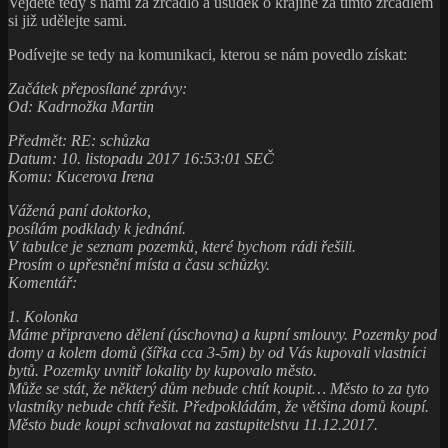
Vejděte tedy s námi za zrcadlo a úsudek o krajině za tímto zrcadlem
si již udělejte sami.
Podívejte se tedy na komunikaci, kterou se nám povedlo získat:
Začátek přeposílané zprávy:
Od: Kadrnožka Martin
Předmět: RE: schůzka
Datum: 10. listopadu 2017 16:53:01 SEČ
Komu: Kucerova Irena
Vážená paní doktorko,
posílám podklady k jednání.
V tabulce je seznam pozemků, které bychom rádi řešili.
Prosím o upřesnění místa a času schůzky.
Komentář:
1. Kolonka
Máme připraveno dělení (úschovna) a kupní smlouvy. Pozemky pod
domy a kolem domů (šířka cca 3-5m) by od Vás kupovali vlastníci
bytů. Pozemky uvnitř lokality by kupovalo město.
Může se stát, že některý dům nebude chtít koupit… Město to za tyto
vlastníky nebude chtít řešit. Předpokládám, že většina domů koupí.
Město bude koupi schvalovat na zastupitelstvu 11.12.2017.